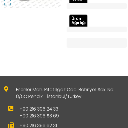
Ürün
Ağırlığı
Esenler Mah. Rıfat Ilgaz Cad. Bahriyeli Sok. No:
8/5C Pendik - İstanbul/Turkey
+90 216 396 24 33
+90 216 396 53 69
+90 216 396 62 31