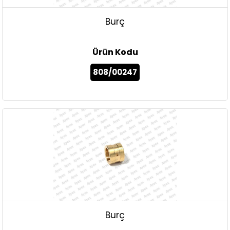
Burç
Ürün Kodu
808/00247
Burç