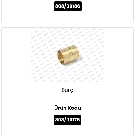
808/00186
Burç
Ürün Kodu
808/00176