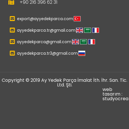
+90 216 396 62 31
export@ayyedekparca.com
ayyedekparca.tr@gmail.com
ayyedekparca@gmail.com
ayyedekparca.tr3@gmail.com
Copyright © 2019 Ay Yedek Parça İmalat İth. İhr. San. Tic.
Ltd. Şti.
web
tasarım :
studyocrea