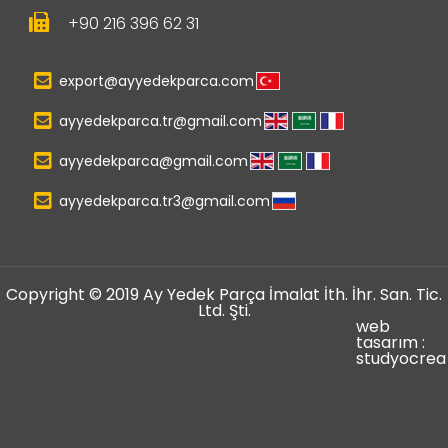
+90 216 396 62 31
export@ayyedekparca.com
ayyedekparca.tr@gmail.com
ayyedekparca@gmail.com
ayyedekparca.tr3@gmail.com
Copyright © 2019 Ay Yedek Parça İmalat İth. İhr. San. Tic.
Ltd. Şti.
web
tasarım :
studyocrea