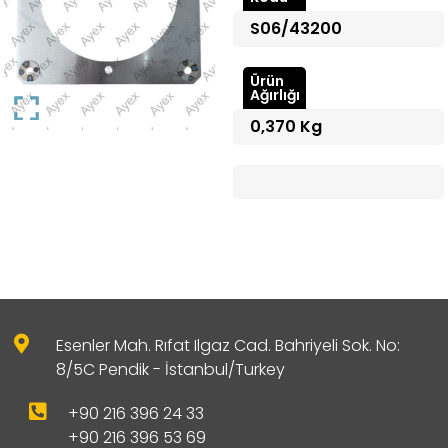
S06/43200
Ürün
Ağırlığı
0,370 Kg
Esenler Mah. Rıfat Ilgaz Cad. Bahriyeli Sok. No:
8/5C Pendik - İstanbul/Turkey
+90 216 396 24 33
+90 216 396 53 69