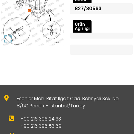
827/30563
Ürün
Ağırlığı
Esenler Mah. Rıfat Ilgaz Cad. Bahriyeli Sok. No:
8/5C Pendik - İstanbul/Turkey
+90 216 396 24 33
+90 216 396 53 69