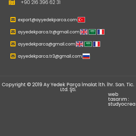
+90 216 396 62 31
export@ayyedekparca.com
ayyedekparca.tr@gmail.com
ayyedekparca@gmail.com
ayyedekparca.tr3@gmail.com
Copyright © 2019 Ay Yedek Parça İmalat İth. İhr. San. Tic.
Ltd. Şti.
web
tasarım :
studyocrea