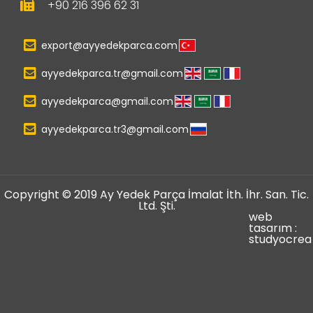
+90 216 396 62 31
export@ayyedekparca.com
ayyedekparca.tr@gmail.com
ayyedekparca@gmail.com
ayyedekparca.tr3@gmail.com
Copyright © 2019 Ay Yedek Parça İmalat İth. İhr. San. Tic.
Ltd. Şti.
web
tasarım :
studyocrea