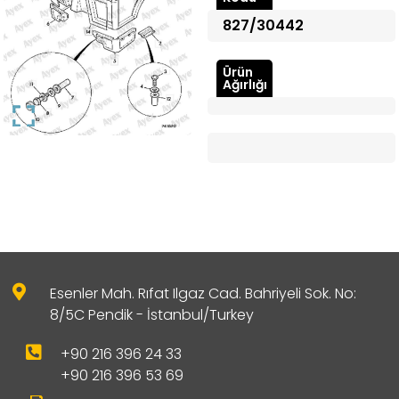
827/30442
Ürün
Ağırlığı
Esenler Mah. Rıfat Ilgaz Cad. Bahriyeli Sok. No:
8/5C Pendik - İstanbul/Turkey
+90 216 396 24 33
+90 216 396 53 69