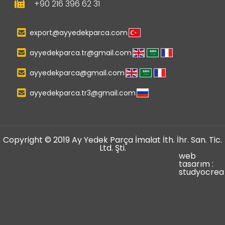
+90 216 396 62 31
export@ayyedekparca.com
ayyedekparca.tr@gmail.com
ayyedekparca@gmail.com
ayyedekparca.tr3@gmail.com
Copyright © 2019 Ay Yedek Parça İmalat İth. İhr. San. Tic.
Ltd. Şti.
web
tasarım :
studyocrea