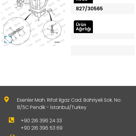
827/30565
Ürün
Ağırlığı
Esenler Mah. Rıfat Ilgaz Cad. Bahriyeli Sok. No:
8/5C Pendik - İstanbul/Turkey
+90 216 396 24 33
+90 216 396 53 69