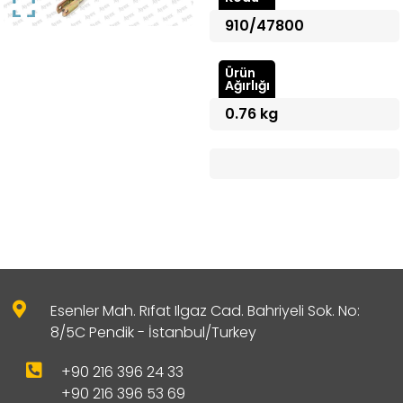
910/47800
Ürün
Ağırlığı
0.76 kg
Esenler Mah. Rıfat Ilgaz Cad. Bahriyeli Sok. No:
8/5C Pendik - İstanbul/Turkey
+90 216 396 24 33
+90 216 396 53 69