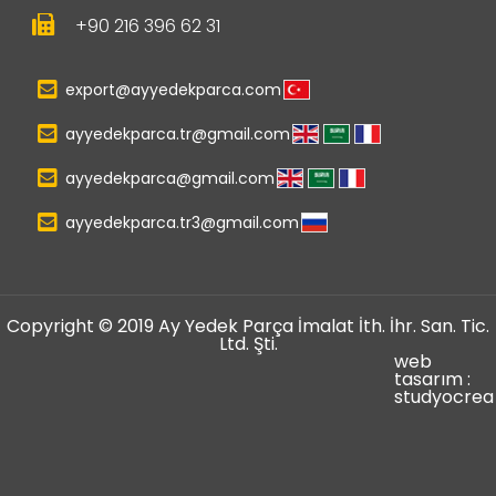
+90 216 396 62 31
export@ayyedekparca.com
ayyedekparca.tr@gmail.com
ayyedekparca@gmail.com
ayyedekparca.tr3@gmail.com
Copyright © 2019 Ay Yedek Parça İmalat İth. İhr. San. Tic.
Ltd. Şti.
web
tasarım :
studyocrea