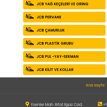
JCB YAĞ KEÇELERİ VE ORİNG
JCB PERVANE
JCB ÇAMURLUK
JCB PLASTİK GRUBU
JCB PUL -YAY-SEKMAN
JCB KİLİT VE KOLLAR
Ana sayfa
Esenler Mah. Rıfat Ilgaz Cad.
+9