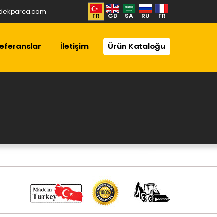
dekparca.com
TR
GB
SA
RU
FR
eferanslar
İletişim
Ürün Kataloğu