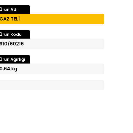
Ürün Adı
GAZ TELİ
Ürün Kodu
910/60216
Ürün Ağırlığı
0.64 kg