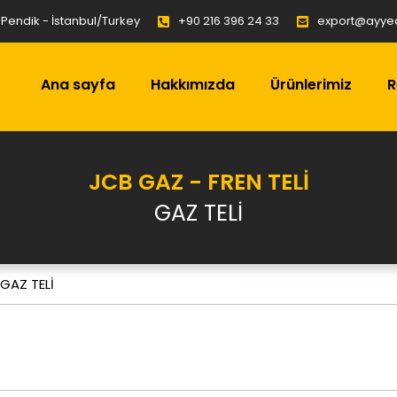
C Pendik - İstanbul/Turkey
+90 216 396 24 33
export@ayye
Ana sayfa
Hakkımızda
Ürünlerimiz
R
JCB GAZ - FREN TELİ
GAZ TELİ
GAZ TELİ