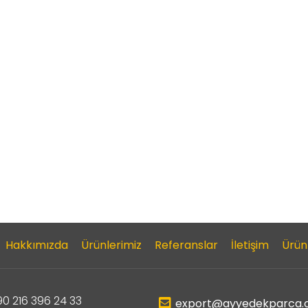
Hakkımızda
Ürünlerimiz
Referanslar
İletişim
Ürün
0 216 396 24 33
export@ayyedekparca