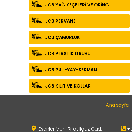
JCB YAĞ KEÇELERİ VE ORİNG
JCB PERVANE
JCB ÇAMURLUK
JCB PLASTİK GRUBU
JCB PUL -YAY-SEKMAN
JCB KİLİT VE KOLLAR
Ana sayfa
Esenler Mah. Rıfat Ilgaz Cad.
+9