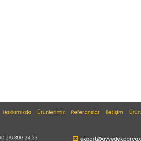
Hakkımızda
Ürünlerimiz
Referanslar
İletişim
Ürün
0 216 396 24 33
export@ayyedekparca