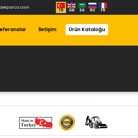
dekparca.com
TR
GB
SA
RU
FR
eferanslar
İletişim
Ürün Kataloğu