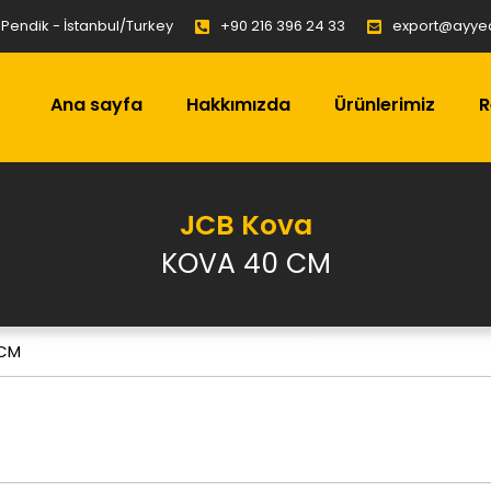
C Pendik - İstanbul/Turkey
+90 216 396 24 33
export@ayye
Ana sayfa
Hakkımızda
Ürünlerimiz
R
JCB Kova
KOVA 40 CM
 CM