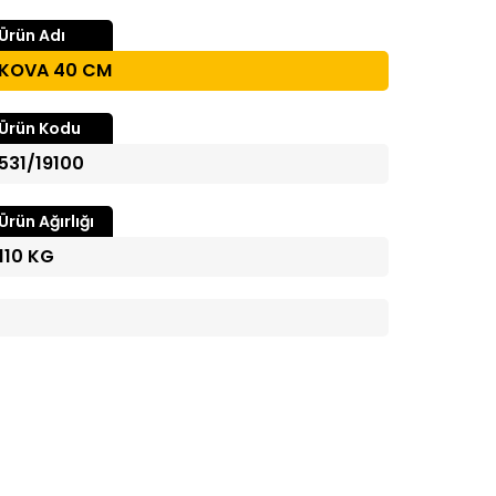
Ürün Adı
KOVA 40 CM
Ürün Kodu
531/19100
Ürün Ağırlığı
110 KG